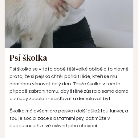
Psí školka
Psí školka se v této době těší velké oblibě a to hlavně
proto, že si pejska chtějí pořídit i lidé, kteří se mu
nemohou věnovat celý den. Takže školka v tomto
případě zabrání tomu, aby štěně zůstalo samo doma
a z nudy začalo znečišťovat a demolovat byt.
Školka má ovšem pro pejska i další důležitou funkci, a
tou je socializace s ostatními psy, což může v
budoucnu příznivě ovlivnit jeho chování.