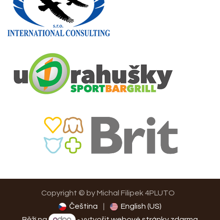
Copyright © by Michal Filipek 4PLUTO
Čeština
|
English (US)
Běží na
- vytvořit
webové stránky zdarma