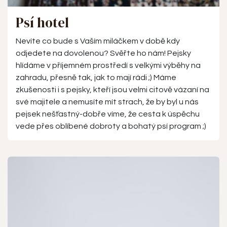
Psí hotel
Nevíte co bude s Vaším miláčkem v době kdy
odjedete na dovolenou? Svěřte ho nám! Pejsky
hlídáme v příjemném prostředí s velkými výběhy na
zahradu, přesně tak, jak to mají rádi ;) Máme
zkušenosti i s pejsky, kteří jsou velmi citově vázaní na
své majitele a nemusíte mít strach, že by byl u nás
pejsek nešťastný-dobře víme, že cesta k úspěchu
vede přes oblíbené dobroty a bohatý psí program ;)